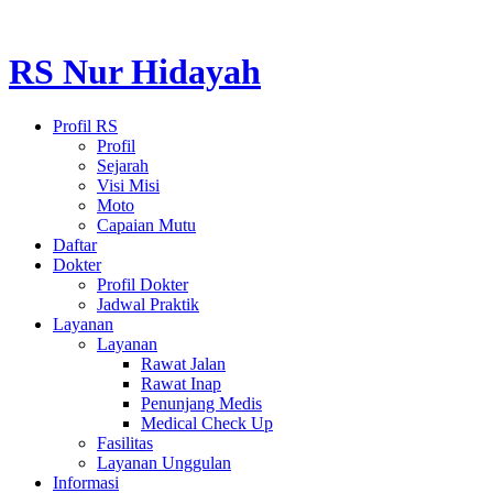
RS Nur Hidayah
Profil RS
Profil
Sejarah
Visi Misi
Moto
Capaian Mutu
Daftar
Dokter
Profil Dokter
Jadwal Praktik
Layanan
Layanan
Rawat Jalan
Rawat Inap
Penunjang Medis
Medical Check Up
Fasilitas
Layanan Unggulan
Informasi