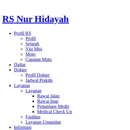
RS Nur Hidayah
Profil RS
Profil
Sejarah
Visi Misi
Moto
Capaian Mutu
Daftar
Dokter
Profil Dokter
Jadwal Praktik
Layanan
Layanan
Rawat Jalan
Rawat Inap
Penunjang Medis
Medical Check Up
Fasilitas
Layanan Unggulan
Informasi