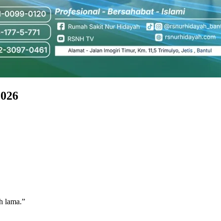
026
h lama.”